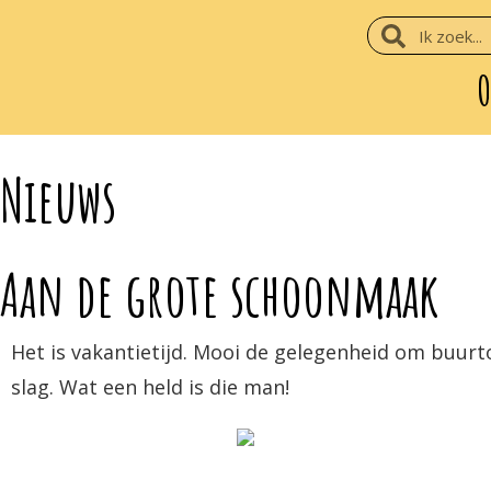
O
Nieuws
Aan de grote schoonmaak
Het is vakantietijd. Mooi de gelegenheid om buurto
slag. Wat een held is die man!