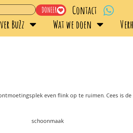
Contact
DONEER
ver BuZz
Wat we doen
Ver
ntmoetingsplek even flink op te ruimen. Cees is de h