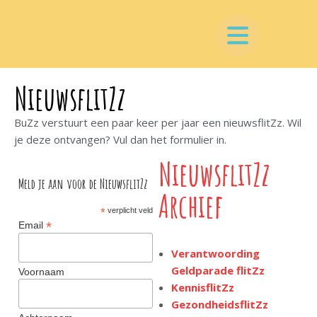
NieuwsflitZz
BuZz verstuurt een paar keer per jaar een nieuwsflitZz. Wil
je deze ontvangen? Vul dan het formulier in.
NieuwsflitZz
Meld je aan voor de NieuwsflitZz
Archief
*
verplicht veld
*
Email
Verantwoording
Geldparade flitZz
Voornaam
KennisflitZz
GezondheidsflitZz