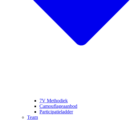
7V Methodiek
Camouflageaanbod
Participatieladder
Team