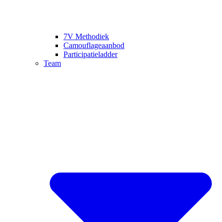
7V Methodiek
Camouflageaanbod
Participatieladder
Team