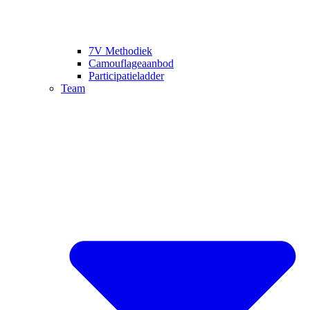
7V Methodiek
Camouflageaanbod
Participatieladder
Team