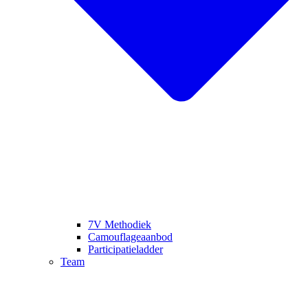
7V Methodiek
Camouflageaanbod
Participatieladder
Team