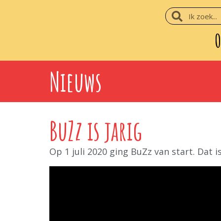
O
Nieuws
BuZz is jarig
Op 1 juli 2020 ging BuZz van start. Dat i