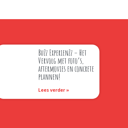
BuZz ExperienZz – Het
Vervolg met foto’s,
aftermovies en concrete
plannen!
Lees verder »