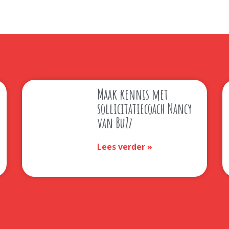
Maak kennis met
sollicitatiecoach Nancy
van BuZz
Lees verder »