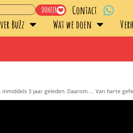
Contact
DONEER
ver BuZz
Wat we doen
Ver
s inmiddels 3 jaar geleden. Daarom….. Van harte gefel