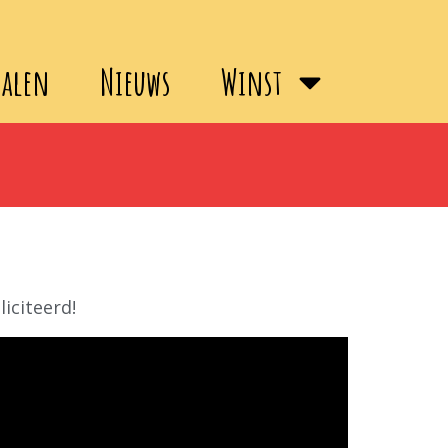
halen
Nieuws
Winst
iciteerd!