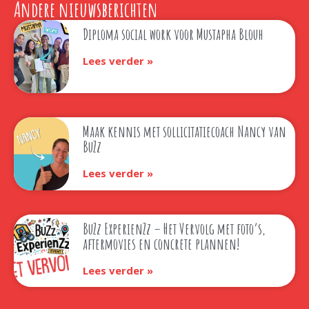
Andere nieuwsberichten
Diploma social work voor Mustapha Blouh
Lees verder »
Maak kennis met sollicitatiecoach Nancy van
BuZz
Lees verder »
BuZz ExperienZz – Het Vervolg met foto’s,
aftermovies en concrete plannen!
Lees verder »