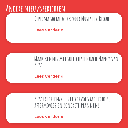
Andere nieuwsberichten
Diploma social work voor Mustapha Blouh
Lees verder »
Maak kennis met sollicitatiecoach Nancy van
BuZz
Lees verder »
BuZz ExperienZz – Het Vervolg met foto’s,
aftermovies en concrete plannen!
Lees verder »