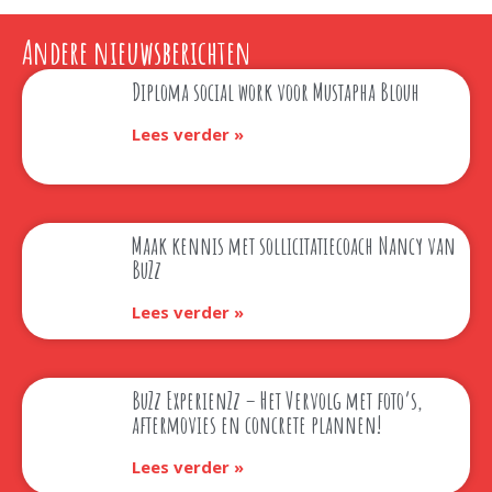
Andere nieuwsberichten
Diploma social work voor Mustapha Blouh
Lees verder »
Maak kennis met sollicitatiecoach Nancy van
BuZz
Lees verder »
BuZz ExperienZz – Het Vervolg met foto’s,
aftermovies en concrete plannen!
Lees verder »