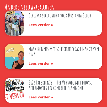
Andere nieuwsberichten
Diploma social work voor Mustapha Blouh
Lees verder »
Maak kennis met sollicitatiecoach Nancy van
BuZz
Lees verder »
BuZz ExperienZz – Het Vervolg met foto’s,
aftermovies en concrete plannen!
Lees verder »