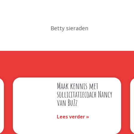
Maak kennis met
sollicitatiecoach Nancy
van BuZz
Lees verder »