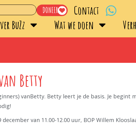
Contact
DONEER
ver BuZz
Wat we doen
Ver
van Betty
nners) vanBetty. Betty leert je de basis. Je begint
odig!
december van 11.00-12.00 uur, BOP Willem Klooslaa