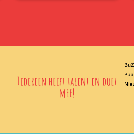
BuZz
Publ
Iedereen heeft talent en doet
Nie
mee!