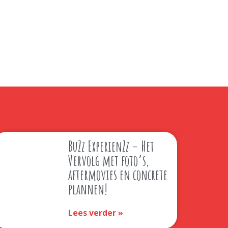
BuZz ExperienZz – Het
Vervolg met foto’s,
aftermovies en concrete
plannen!
Lees verder »