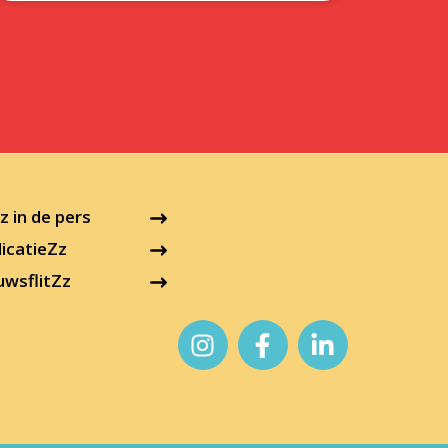
 in de pers
icatieZz
uwsflitZz