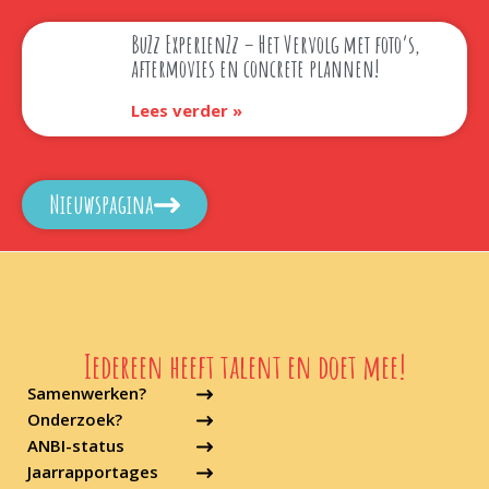
BuZz ExperienZz – Het Vervolg met foto’s,
aftermovies en concrete plannen!
Lees verder »
Nieuwspagina
Iedereen heeft talent en doet mee!
Samenwerken?
Onderzoek?
ANBI-status
Jaarrapportages