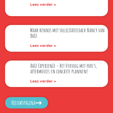
Lees verder »
Maak kennis met sollicitatiecoach Nancy van
BuZz
Lees verder »
BuZz ExperienZz – Het Vervolg met foto’s,
aftermovies en concrete plannen!
Lees verder »
Nieuwspagina