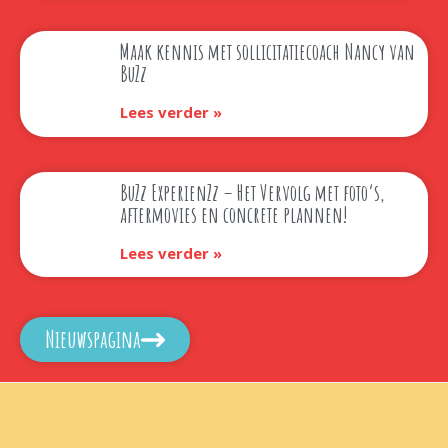
Maak kennis met sollicitatiecoach Nancy van
BuZz
Lees verder »
BuZz ExperienZz – Het Vervolg met foto’s,
aftermovies en concrete plannen!
Lees verder »
Nieuwspagina