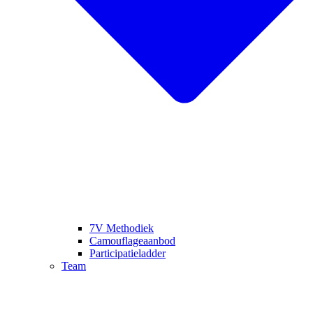
7V Methodiek
Camouflageaanbod
Participatieladder
Team