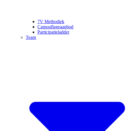
7V Methodiek
Camouflageaanbod
Participatieladder
Team