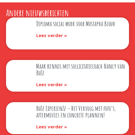
Andere nieuwsberichten
Diploma social work voor Mustapha Blouh
Lees verder »
Maak kennis met sollicitatiecoach Nancy van
BuZz
Lees verder »
BuZz ExperienZz – Het Vervolg met foto’s,
aftermovies en concrete plannen!
Lees verder »