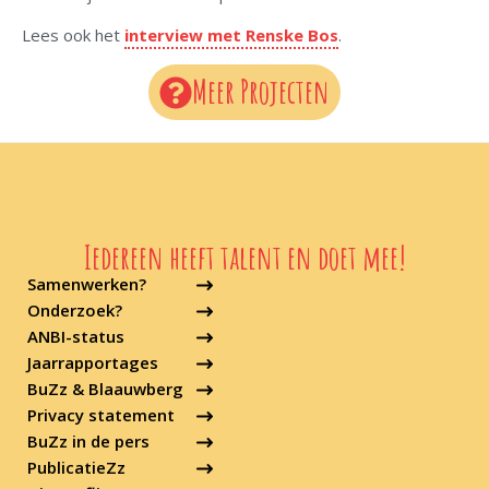
Lees ook het
interview met Renske Bos
.
Meer Projecten
Iedereen heeft talent en doet mee!
Samenwerken?
Onderzoek?
ANBI-status
Jaarrapportages
BuZz & Blaauwberg
Privacy statement
BuZz in de pers
PublicatieZz