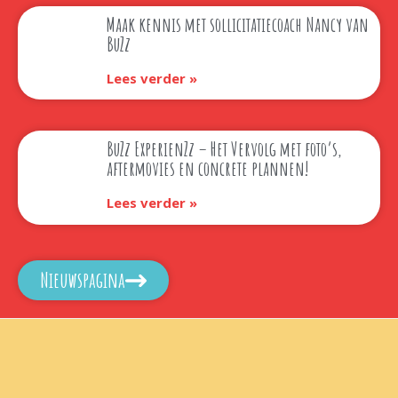
Maak kennis met sollicitatiecoach Nancy van
BuZz
Lees verder »
BuZz ExperienZz – Het Vervolg met foto’s,
aftermovies en concrete plannen!
Lees verder »
Nieuwspagina