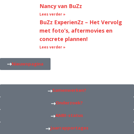
Nancy van BuZz
Lees verder »
BuZz ExperienZz – Het Vervolg
met foto’s, aftermovies en
concrete plannen!
Lees verder »
Nieuwspagina
Samenwerken?
Onderzoek?
ANBI-status
Jaarrapportages