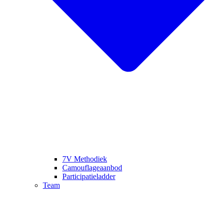
7V Methodiek
Camouflageaanbod
Participatieladder
Team