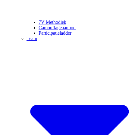
7V Methodiek
Camouflageaanbod
Participatieladder
Team