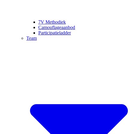
7V Methodiek
Camouflageaanbod
Participatieladder
Team