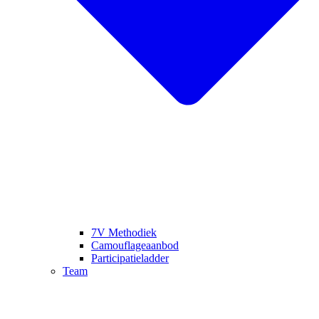
7V Methodiek
Camouflageaanbod
Participatieladder
Team