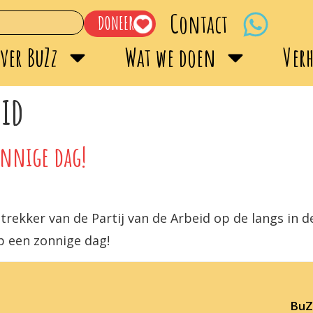
Contact
DONEER
ver BuZz
Wat we doen
Ver
eid
onnige dag!
rekker van de Partij van de Arbeid op de langs in 
p een zonnige dag!
BuZz