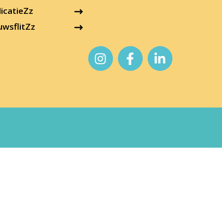
icatieZz
uwsflitZz