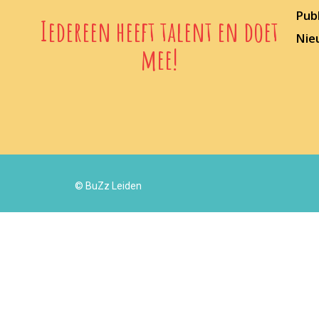
Publ
Iedereen heeft talent en doet
Nie
mee!
© BuZz Leiden