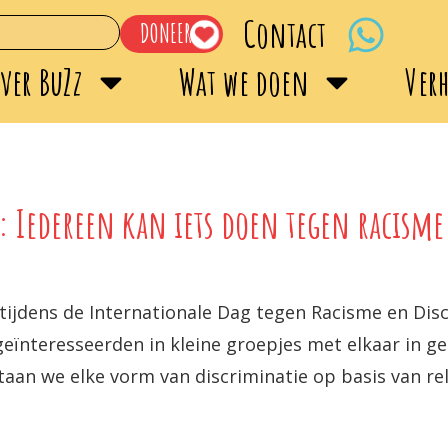
Contact
DONEER
ver BuZz
Wat we doen
Ver
e: Iedereen kan iets doen tegen racisme
 tijdens de Internationale Dag tegen Racisme en Disc
eïnteresseerden in kleine groepjes met elkaar in ge
an we elke vorm van discriminatie op basis van reli