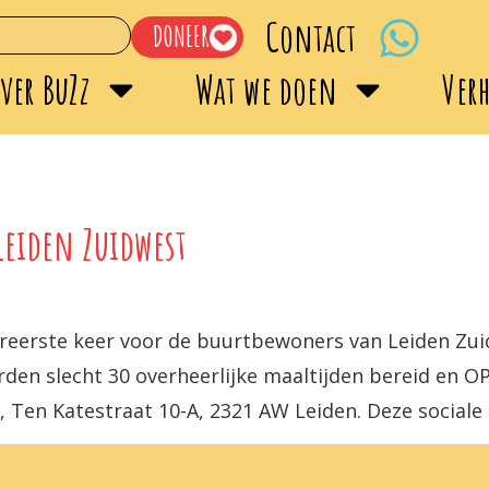
Contact
DONEER
ver BuZz
Wat we doen
Ver
Leiden Zuidwest
lereerste keer voor de buurtbewoners van Leiden Zui
rden slecht 30 overheerlijke maaltijden bereid en OP
, Ten Katestraat 10-A, 2321 AW Leiden. Deze sociale 