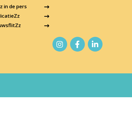
 in de pers
icatieZz
uwsflitZz