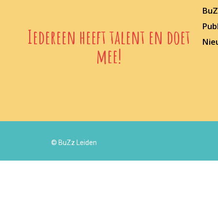
BuZz
Publ
Iedereen heeft talent en doet
Nie
mee!
© BuZz Leiden