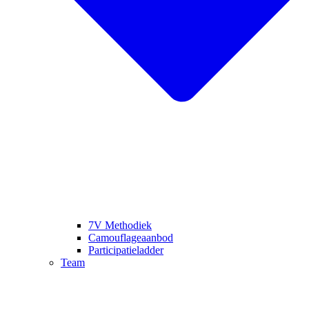
7V Methodiek
Camouflageaanbod
Participatieladder
Team