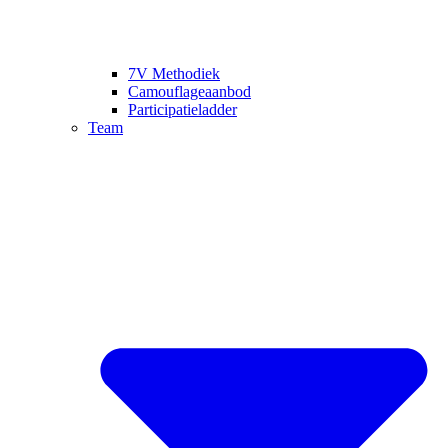
7V Methodiek
Camouflageaanbod
Participatieladder
Team