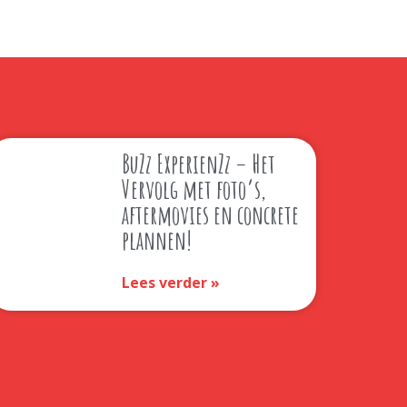
BuZz ExperienZz – Het
Vervolg met foto’s,
aftermovies en concrete
plannen!
Lees verder »