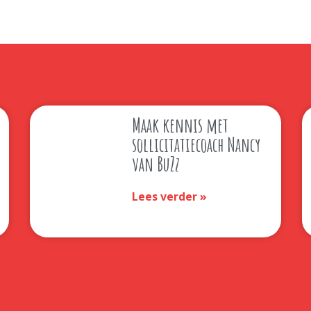
Maak kennis met
sollicitatiecoach Nancy
van BuZz
Lees verder »