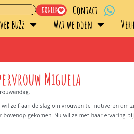
Contact
DONEER
ver BuZz
Wat we doen
Ver
pervrouw Miguela
 vrouwendag.
en wil zelf aan de slag om vrouwen te motiveren om 
ar bovenop gekomen. Nu wil ze met haar ervaring b