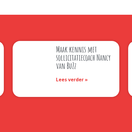
Maak kennis met
sollicitatiecoach Nancy
van BuZz
Lees verder »