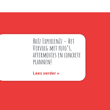
BuZz ExperienZz – Het
Vervolg met foto’s,
aftermovies en concrete
plannen!
Lees verder »