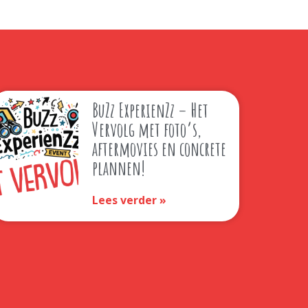
BuZz ExperienZz – Het
Vervolg met foto’s,
aftermovies en concrete
plannen!
Lees verder »