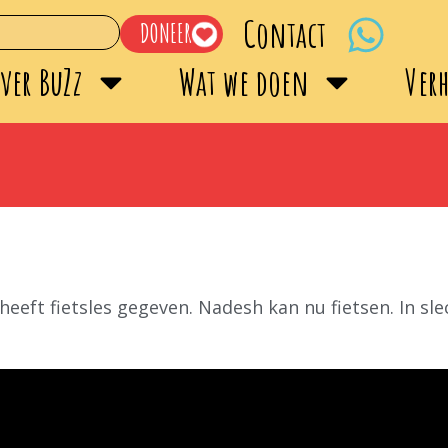
Contact
DONEER
ver BuZz
Wat we doen
Ver
eeft fietsles gegeven. Nadesh kan nu fietsen. In sl