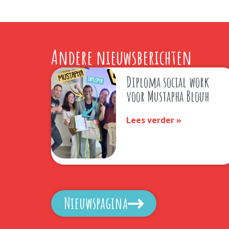
Andere nieuwsberichten
Diploma social work
voor Mustapha Blouh
Lees verder »
Nieuwspagina