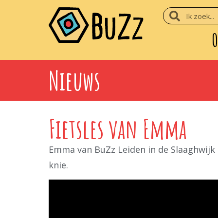
O
Nieuws
Fietsles van Emma
Emma van BuZz Leiden in de Slaaghwijk h
knie.