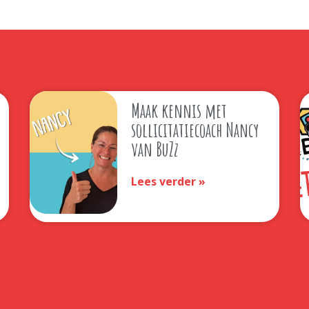
Maak kennis met
sollicitatiecoach Nancy
van BuZz
Lees verder »