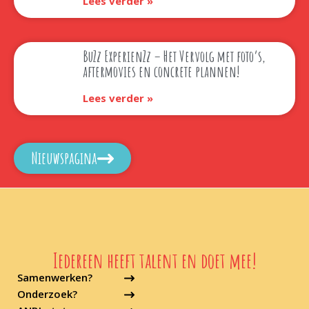
Lees verder »
BuZz ExperienZz – Het Vervolg met foto’s,
aftermovies en concrete plannen!
Lees verder »
Nieuwspagina
Iedereen heeft talent en doet mee!
Samenwerken?
Onderzoek?