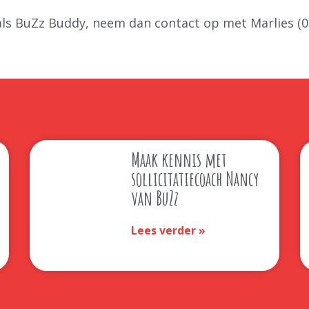
n als BuZz Buddy, neem dan contact op met Marlies (
Maak kennis met
sollicitatiecoach Nancy
van BuZz
Lees verder »