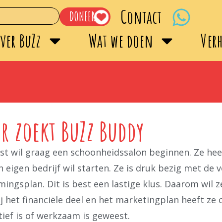
Contact
DONEER
ver BuZz
Wat we doen
Ver
 zoekt BuZz Buddy
 wil graag een schoonheidssalon beginnen. Ze heeft
 eigen bedrijf wil starten. Ze is druk bezig met de
ingsplan. Dit is best een lastige klus. Daarom wil
j het financiële deel en het marketingplan heeft ze 
ief is of werkzaam is geweest.