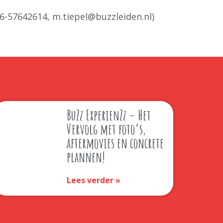
06-57642614, m.tiepel@buzzleiden.nl)
BuZz ExperienZz – Het
Vervolg met foto’s,
aftermovies en concrete
plannen!
Lees verder »