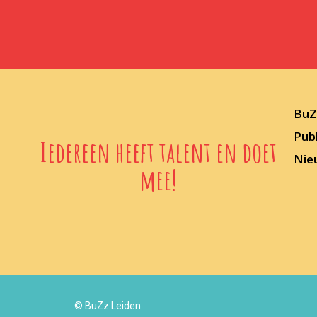
BuZz
Publ
Iedereen heeft talent en doet
Nie
mee!
© BuZz Leiden