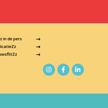
 in de pers
icatieZz
uwsflitZz