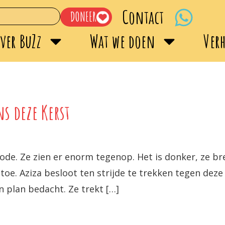
Contact
DONEER
ver BuZz
Wat we doen
Ver
ns deze Kerst
riode. Ze zien er enorm tegenop. Het is donker, ze b
oe. Aziza besloot ten strijde te trekken tegen de
 plan bedacht. Ze trekt […]