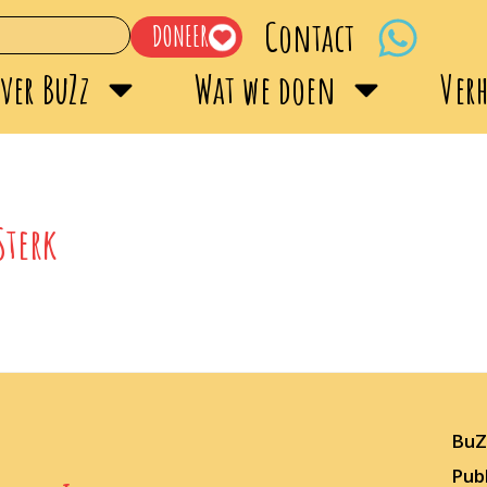
Contact
DONEER
ver BuZz
Wat we doen
Ver
Sterk
BuZz
Publ