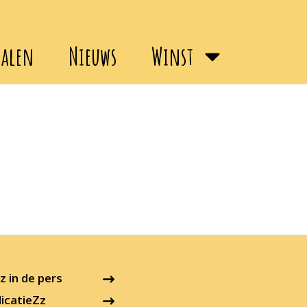
halen
Nieuws
Winst
 in de pers
icatieZz