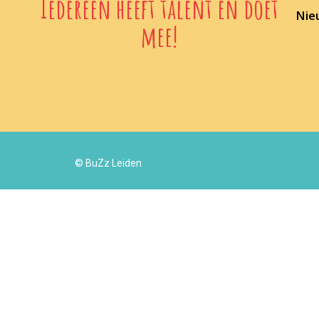
Iedereen heeft talent en doet
Nie
mee!
© BuZz Leiden