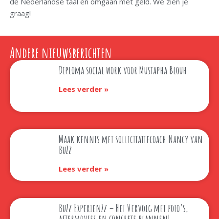
de Nederlandse taal en omgaan met geld. We zien je
graag!
Andere nieuwsberichten
Diploma social work voor Mustapha Blouh
Lees verder »
Maak kennis met sollicitatiecoach Nancy van
BuZz
Lees verder »
BuZz ExperienZz – Het Vervolg met foto’s,
aftermovies en concrete plannen!