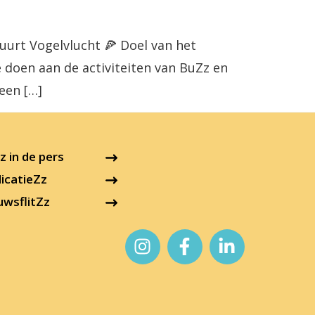
uurt Vogelvlucht 🍕 Doel van het
doen aan de activiteiten van BuZz en
een […]
 in de pers
icatieZz
uwsflitZz