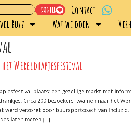
Contact
DONEER
ver BuZz
Wat we doen
Ver
val
 het Wereldhapjesfestival
jesfestival plaats: een gezellige markt met inform
rankjes. Circa 200 bezoekers kwamen naar het Were
 werd verzorgt door buursportcoach van Incluzio.
des laten meten […]